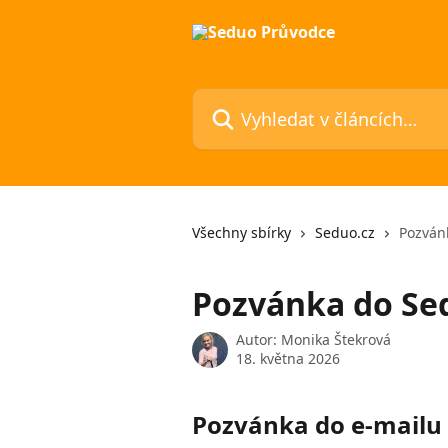
Přeskočit na hlavní obsah
Vyhledat v článcích…
Všechny sbírky
Seduo.cz
Pozván
Pozvánka do Se
Autor:
Monika Štekrová
18. května 2026
Pozvánka do e-mailu