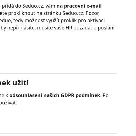
r přidá do Seduo.cz, vám 
na pracovní e-mail 
žete prokliknout na stránku Seduo.cz. Pozor, 
duo, tedy možnost využít proklik pro aktivaci 
oby nepřihlásíte, musíte vaše HR požádat o poslání 
ek užití
e k 
odsouhlasení našich GDPR podmínek
. Po 
oužívat.