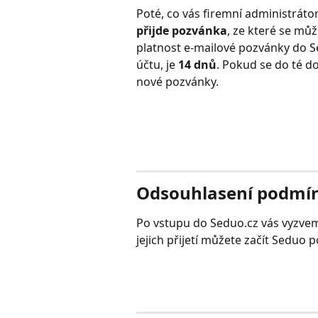
Poté, co vás firemní administráto
přijde pozvánka
, ze které se mů
platnost e-mailové pozvánky do Se
účtu, je 
14 dnů
. Pokud se do té d
nové pozvánky.  
Odsouhlasení podmín
Po vstupu do Seduo.cz vás vyzvem
jejich přijetí můžete začít Seduo p