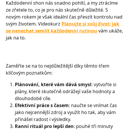
Každodenní shon nás snadno pohltí, a my ztrácíme 
ze zřetele to, co je pro nás skutečně důležité. S 
novým rokem je však ideální čas převzít kontrolu nad 
svým životem. Videokurz 
Plánujte si svůj život: jak 
se nenechat semlít každodenní rutinou
 vám ukáže, 
jak na to.
Zaměřte se na to nejdůležitější díky těmto třem 
klíčovým poznatkům:
Plánování, které vám dává smysl
: vytvořte si 
plány, které skutečně odrážejí vaše hodnoty a 
dlouhodobé cíle.
Efektivní práce s časem
: naučte se vnímat čas 
jako nejcennější zdroj a využít ho tak, aby vám 
přinášel radost i výsledky.
Ranní rituál pro lepší den
: pouhé tři minuty 