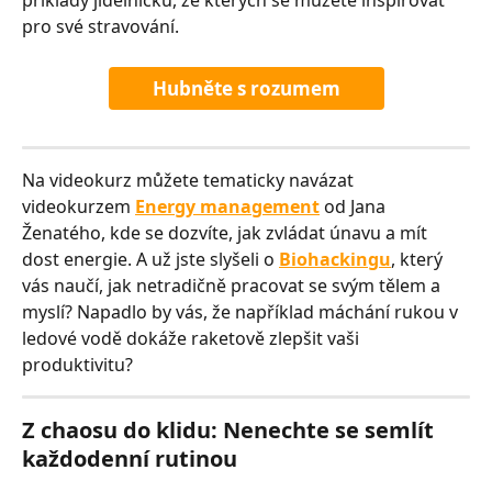
příklady jídelníčků, ze kterých se můžete inspirovat 
pro své stravování.
Hubněte s rozumem
Na videokurz můžete tematicky navázat 
videokurzem 
Energy management
 od Jana 
Ženatého, kde se dozvíte, jak zvládat únavu a mít 
dost energie. A už jste slyšeli o 
Biohackingu
, který 
vás naučí, jak netradičně pracovat se svým tělem a 
myslí? Napadlo by vás, že například máchání rukou v 
ledové vodě dokáže raketově zlepšit vaši 
produktivitu?
Z chaosu do klidu: Nenechte se semlít 
každodenní rutinou