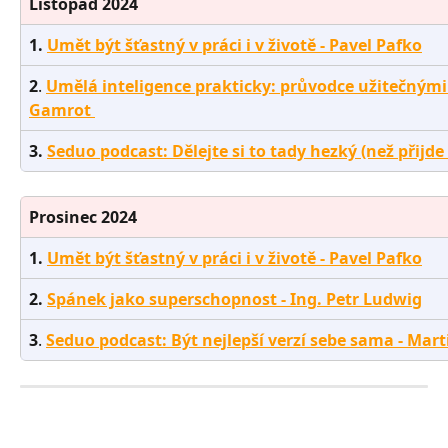
Listopad 2024
1. 
Umět být šťastný v práci i v životě - Pavel Pafko
2
. 
Umělá inteligence prakticky: průvodce užitečnými 
Gamrot 
3.
Seduo podcast: Dělejte si to tady hezký (než přijde
Prosinec 2024
1. 
Umět být šťastný v práci i v životě - Pavel Pafko
2.
Spánek jako superschopnost - Ing. Petr Ludwig
3
. 
Seduo podcast: Být nejlepší verzí sebe sama - Mar