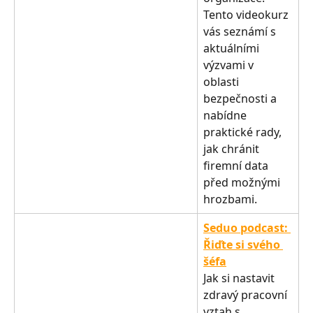
Tento videokurz 
vás seznámí s 
aktuálními 
výzvami v 
oblasti 
bezpečnosti a 
nabídne 
praktické rady, 
jak chránit 
firemní data 
před možnými 
hrozbami.
Seduo podcast: 
Řiďte si svého 
šéfa
Jak si nastavit 
zdravý pracovní 
vztah s 