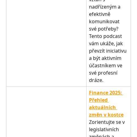
nadřízeným a 
efektivně 
komunikovat 
své potřeby? 
Tento podcast 
vám ukáže, jak 
převzít iniciativu 
a být aktivním 
účastníkem ve 
své profesní 
dráze.
Finance 2025: 
Přehled 
aktuálních 
změn v kostce
Zorientujte se v 
legislativních 
změnách a 