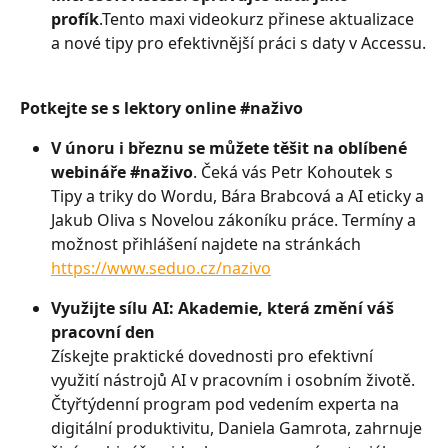
profík
.Tento maxi videokurz přinese aktualizace 
a nové tipy pro efektivnější práci s daty v Accessu.
Potkejte se s lektory online #naživo 
V únoru i březnu se můžete těšit na oblíbené 
webináře #naživo
. Čeká vás Petr Kohoutek s 
Tipy a triky do Wordu, Bára Brabcová a AI eticky a 
Jakub Oliva s Novelou zákoníku práce. Termíny a 
možnost přihlášení najdete na stránkách 
https://www.seduo.cz/nazivo
Využijte sílu AI: Akademie, která změní váš 
pracovní den 
Získejte praktické dovednosti pro efektivní 
využití nástrojů AI v pracovním i osobním životě. 
Čtyřtýdenní program pod vedením experta na 
digitální produktivitu, Daniela Gamrota, zahrnuje 