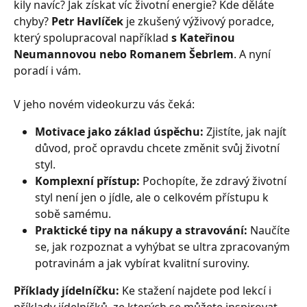
kily navíc? Jak získat víc životní energie? Kde děláte 
chyby? 
Petr Havlíček
 je zkušený výživový poradce, 
který spolupracoval například 
s Kateřinou 
Neumannovou nebo Romanem Šebrlem
. A nyní 
poradí i vám.
V jeho novém videokurzu vás čeká:
Motivace jako základ úspěchu:
 Zjistíte, jak najít 
důvod, proč opravdu chcete změnit svůj životní 
styl.
Komplexní přístup:
 Pochopíte, že zdravý životní 
styl není jen o jídle, ale o celkovém přístupu k 
sobě samému.
Praktické tipy na nákupy a stravování:
 Naučíte 
se, jak rozpoznat a vyhýbat se ultra zpracovaným 
potravinám a jak vybírat kvalitní suroviny.
Příklady jídelníčku:
 Ke stažení najdete pod lekcí i 