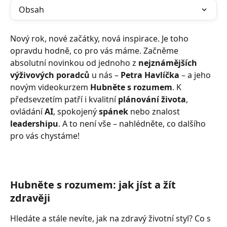
Obsah
Nový rok, nové začátky, nová inspirace. Je toho 
opravdu hodně, co pro vás máme. Začněme 
absolutní novinkou od jednoho z 
nejznámějších 
výživových poradců
 u nás – 
Petra Havlíčka
 – a jeho 
novým videokurzem 
Hubněte s rozumem
. K 
předsevzetím patří i kvalitní 
plánování života
, 
ovládání 
AI
, spokojený 
spánek
 nebo znalost 
leadershipu
. A to není vše – nahlédněte, co dalšího 
pro vás chystáme!
Hubněte s rozumem: jak jíst a žít 
zdravěji
Hledáte a stále nevíte, jak na zdravý životní styl? Co s 