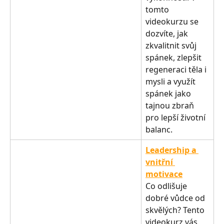
tomto 
videokurzu se 
dozvíte, jak 
zkvalitnit svůj 
spánek, zlepšit 
regeneraci těla i 
mysli a využít 
spánek jako 
tajnou zbraň 
pro lepší životní 
balanc.
Leadership a 
vnitřní 
motivace
Co odlišuje 
dobré vůdce od 
skvělých? Tento 
videokurz vás 