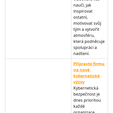
naučí, jak 
inspirovat 
ostatní, 
motivovat svůj 
tým a vytvořit 
atmosféru, 
která podněcuje 
spolupráci a 
nadšení.
Připravte firmu 
na nové 
kybernetické 
výzvy
Kybernetická 
bezpečnost je 
dnes prioritou 
každé 
organizace. 